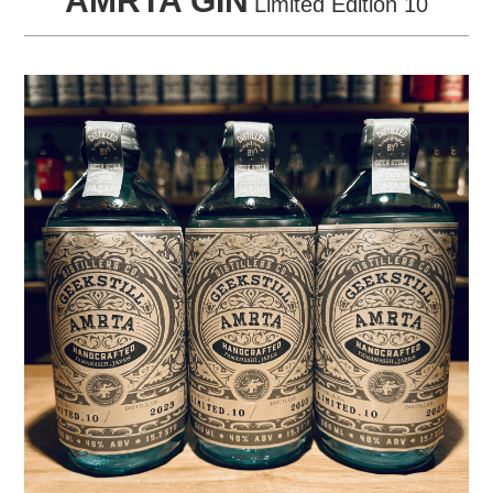
AMRTA GIN
Limited Edition 10
STORE
COMPANY
CONTACT