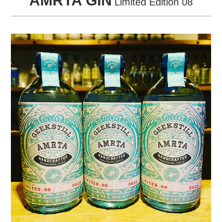
AMRTA GIN
Limited Edition 08
STORE
COMPANY
CONTACT